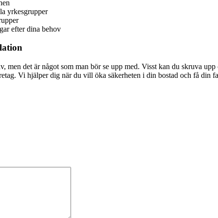
chen
lla yrkesgrupper
rupper
gar efter dina behov
lation
själv, men det är något som man bör se upp med. Visst kan du skruva up
retag. Vi hjälper dig när du vill öka säkerheten i din bostad och få din fa