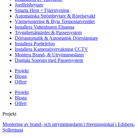
Jordfelsbrytare
Smarta Hem + Fjärrstyrning
Automatiska Strömbrytare & Rörelsevakt
Värmejustering & Byta Termostatventiler
Installera Vattenburen Elpanna
Trygghetsåtgärder & Passersystem
Dörrautomatik & Automatisk Dörrstängare
Installera Porttelefon
Installera Kameraövervakning CCTV
Montera Brand- & Utrymningslarm
Digitala Soprum med Passersystem
Projekt
Blogg
Offert
Projekt
Blogg
Offert
Projekt
Montering av brand- och utrymningslarm i föreningslokal i Edsberg,
Sollentuna