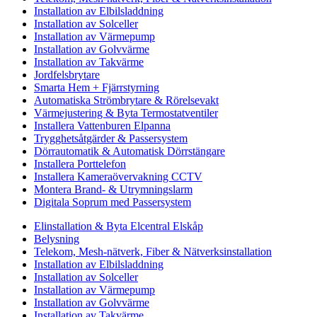
Installation av Elbilsladdning
Installation av Solceller
Installation av Värmepump
Installation av Golvvärme
Installation av Takvärme
Jordfelsbrytare
Smarta Hem + Fjärrstyrning
Automatiska Strömbrytare & Rörelsevakt
Värmejustering & Byta Termostatventiler
Installera Vattenburen Elpanna
Trygghetsåtgärder & Passersystem
Dörrautomatik & Automatisk Dörrstängare
Installera Porttelefon
Installera Kameraövervakning CCTV
Montera Brand- & Utrymningslarm
Digitala Soprum med Passersystem
Elinstallation & Byta Elcentral Elskåp
Belysning
Telekom, Mesh-nätverk, Fiber & Nätverksinstallation
Installation av Elbilsladdning
Installation av Solceller
Installation av Värmepump
Installation av Golvvärme
Installation av Takvärme