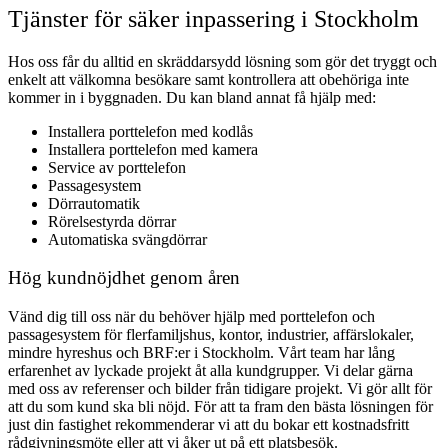
Tjänster för säker inpassering i Stockholm
Hos oss får du alltid en skräddarsydd lösning som gör det tryggt och
enkelt att välkomna besökare samt kontrollera att obehöriga inte
kommer in i byggnaden. Du kan bland annat få hjälp med:
Installera porttelefon med kodlås
Installera porttelefon med kamera
Service av porttelefon
Passagesystem
Dörrautomatik
Rörelsestyrda dörrar
Automatiska svängdörrar
Hög kundnöjdhet genom åren
Vänd dig till oss när du behöver hjälp med porttelefon och
passagesystem för flerfamiljshus, kontor, industrier, affärslokaler,
mindre hyreshus och BRF:er i Stockholm. Vårt team har lång
erfarenhet av lyckade projekt åt alla kundgrupper. Vi delar gärna
med oss av referenser och bilder från tidigare projekt. Vi gör allt för
att du som kund ska bli nöjd. För att ta fram den bästa lösningen för
just din fastighet rekommenderar vi att du bokar ett kostnadsfritt
rådgivningsmöte eller att vi åker ut på ett platsbesök.