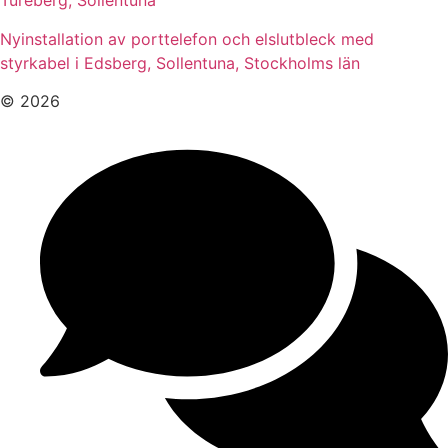
Tureberg, Sollentuna
Nyinstallation av porttelefon och elslutbleck med
styrkabel i Edsberg, Sollentuna, Stockholms län
© 2026